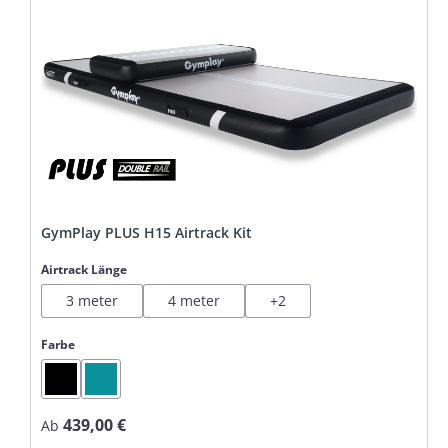
GymPlay PLUS H15 Airtrack Kit
auswählen
Airtrack Länge
3 meter
4 meter
+
2
auswählen
Farbe
Black
Mint
439,00 €
Regulärer Preis:
Ab