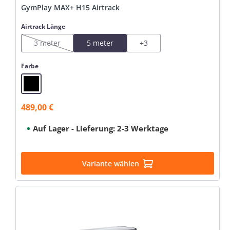
GymPlay MAX+ H15 Airtrack
auswählen
Airtrack Länge
3 meter
5 meter
+
3
(Diese Option ist zurzeit nicht verfügbar.)
auswählen
Farbe
Black
489,00 €
Verkaufspreis:
Auf Lager - Lieferung: 2-3 Werktage
Variante wählen