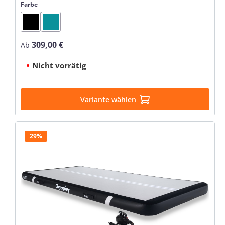
auswählen
Farbe
Black
Mint
309,00 €
Regulärer Preis:
Ab
Nicht vorrätig
Variante wählen
29%