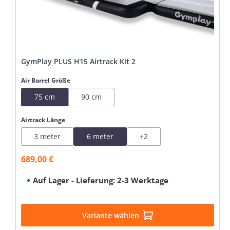
GymPlay PLUS H15 Airtrack Kit 2
auswählen
Air Barrel Größe
75 cm
90 cm
auswählen
Airtrack Länge
3 meter
6 meter
+
2
689,00 €
Verkaufspreis:
Auf Lager - Lieferung: 2-3 Werktage
Variante wählen