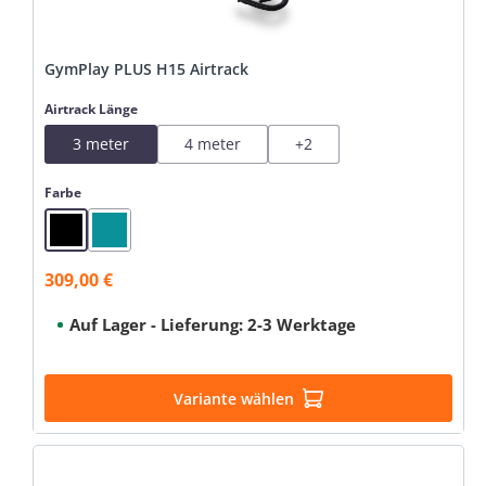
GymPlay PLUS H15 Airtrack
auswählen
Airtrack Länge
3 meter
4 meter
+
2
auswählen
Farbe
Black
Mint
309,00 €
Verkaufspreis:
Auf Lager - Lieferung: 2-3 Werktage
Variante wählen