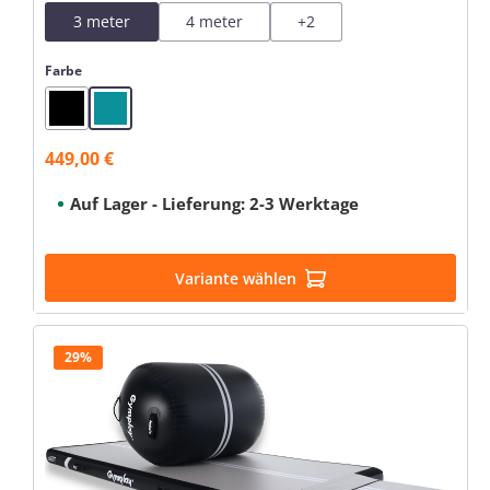
3 meter
4 meter
+
2
auswählen
Farbe
Black
Mint
449,00 €
Verkaufspreis:
Auf Lager - Lieferung: 2-3 Werktage
Variante wählen
29%