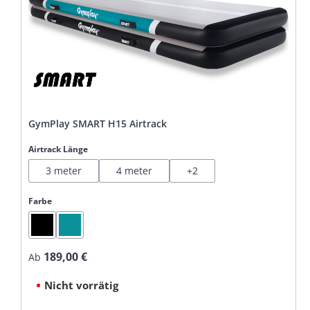
GymPlay SMART H15 Airtrack
auswählen
Airtrack Länge
3 meter
4 meter
+
2
auswählen
Farbe
Black
Mint
189,00 €
Regulärer Preis:
Ab
Nicht vorrätig