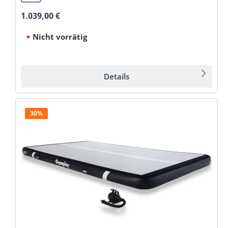
1.039,00 €
Regulärer Preis:
Nicht vorrätig
Details
30%