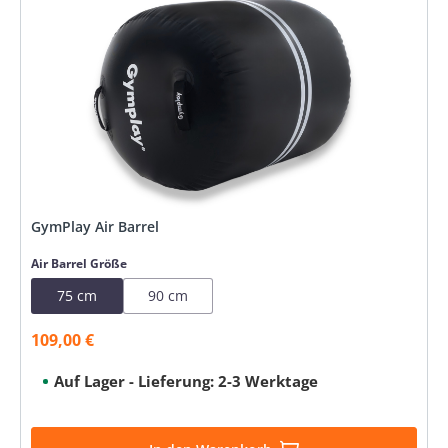
GymPlay Air Barrel
auswählen
Air Barrel Größe
75 cm
90 cm
109,00 €
Verkaufspreis:
Auf Lager - Lieferung: 2-3 Werktage