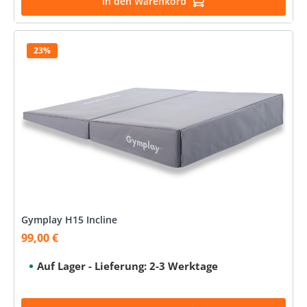
In den Warenkorb
23%
Gymplay H15 Incline
99,00 €
Verkaufspreis:
Auf Lager - Lieferung: 2-3 Werktage