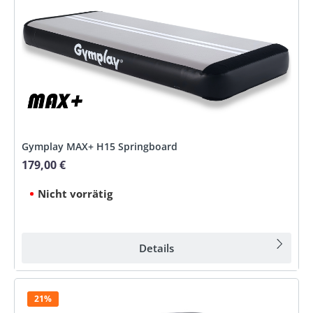
Gymplay MAX+ H15 Springboard
179,00 €
Regulärer Preis:
Nicht vorrätig
Details
21%