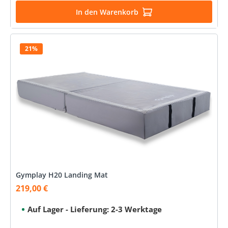
In den Warenkorb
21%
Gymplay H20 Landing Mat
219,00 €
Verkaufspreis:
Auf Lager - Lieferung: 2-3 Werktage