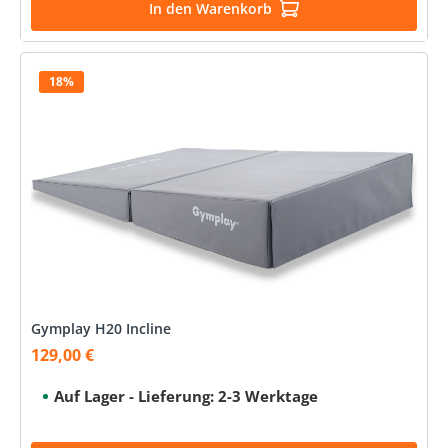
In den Warenkorb
18%
Gymplay H20 Incline
129,00 €
Verkaufspreis:
Auf Lager - Lieferung: 2-3 Werktage