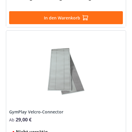
In den Warenkorb
GymPlay Velcro-Connector
29,00 €
Regulärer Preis:
Ab
Nicht vorrätig