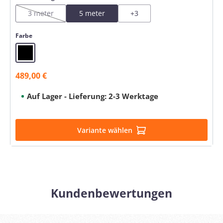
3 meter
5 meter
+
3
(Diese Option ist zurzeit nicht verfügbar.)
auswählen
Farbe
Black
489,00 €
Verkaufspreis:
Auf Lager - Lieferung: 2-3 Werktage
Variante wählen
Kundenbewertungen