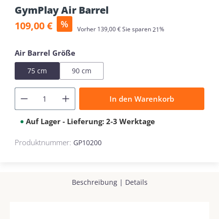
GymPlay Air Barrel
Verkaufspreis:
%
109,00 €
Regulärer Preis:
Vorher
139,00 €
Sie sparen
21%
auswählen
Air Barrel Größe
75 cm
90 cm
In den Warenkorb
Auf Lager - Lieferung: 2-3 Werktage
Produktnummer:
GP10200
Beschreibung
|
Details