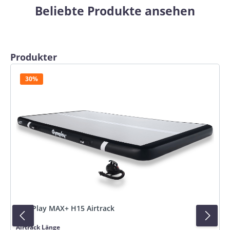
Beliebte Produkte ansehen
Produktgalerie überspringen
Produkter
30%
GymPlay MAX+ H15 Airtrack
auswählen
Airtrack Länge