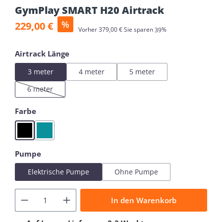
GymPlay SMART H20 Airtrack
Verkaufspreis:
%
229,00 €
Regulärer Preis:
Vorher
379,00 €
Sie sparen
39%
auswählen
Airtrack Länge
3 meter
4 meter
5 meter
6 meter
(Diese Option ist zurzeit nicht verfügbar.)
auswählen
Farbe
Black
Mint
auswählen
Pumpe
Elektrische Pumpe
Ohne Pumpe
In den Warenkorb