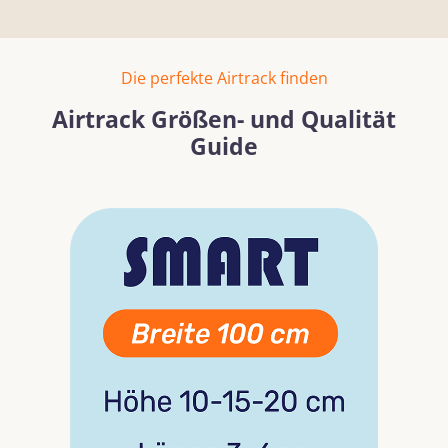
Die perfekte Airtrack finden
Airtrack Größen- und Qualität
Guide
Bildergalerie überspringen
Mehr erfahren
Mehr erf