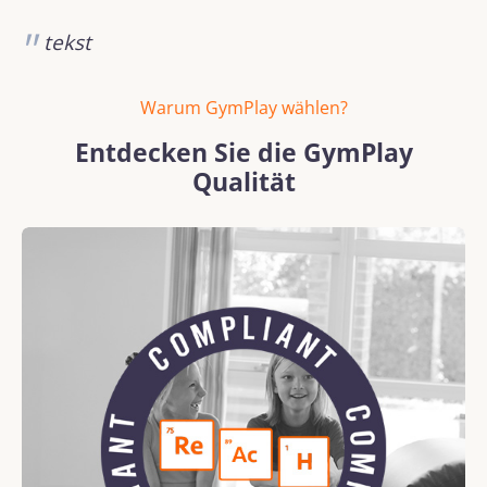
tekst
Warum GymPlay wählen?
Entdecken Sie die GymPlay
Qualität
Bildergalerie überspringen
REACH