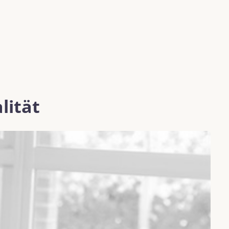
lität
K