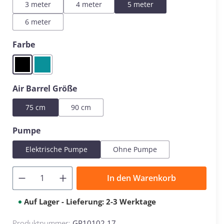
3 meter
4 meter
5 meter
6 meter
auswählen
Farbe
Black
Mint
auswählen
Air Barrel Größe
75 cm
90 cm
auswählen
Pumpe
Elektrische Pumpe
Ohne Pumpe
In den Warenkorb
Auf Lager - Lieferung: 2-3 Werktage
Produktnummer:
GP10102.17