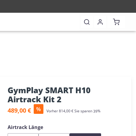
Warenkor
GymPlay SMART H10
Airtrack Kit 2
Verkaufspreis:
%
489,00 €
Regulärer Preis:
Vorher
814,00 €
Sie sparen
39%
auswählen
Airtrack Länge