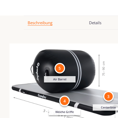
Beschreibung
Details
5
Air Barrel
3
4
Centerlinie
Weiche Griffe