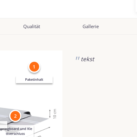
Qualität
Gallerie
tekst
1
Paketinhalt
2
Springboard und Kle
ttverschluss