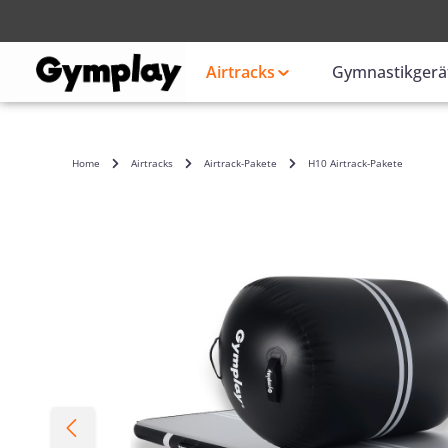
Anmelden
oder
Airtracks
Gymnastikgerä
Home
Airtracks
Airtrack-Pakete
H10 Airtrack-Pakete
Bildergalerie überspringen