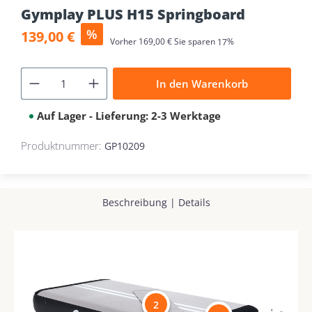
Gymplay PLUS H15 Springboard
Verkaufspreis:
%
139,00 €
Regulärer Preis:
Vorher
169,00 €
Sie sparen
17%
In den Warenkorb
Auf Lager - Lieferung: 2-3 Werktage
Produktnummer:
GP10209
Beschreibung
|
Details
2