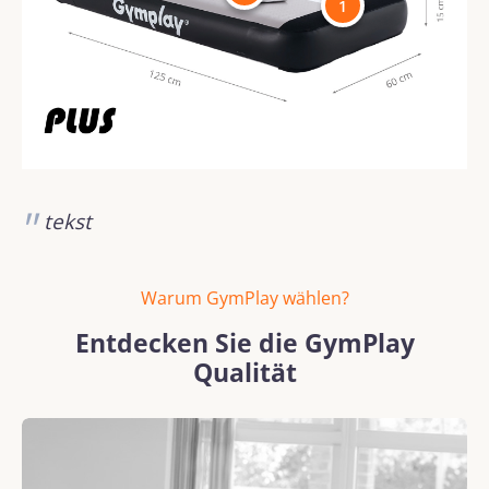
1
tekst
Warum GymPlay wählen?
Entdecken Sie die GymPlay
Qualität
Bildergalerie überspringen
REACH