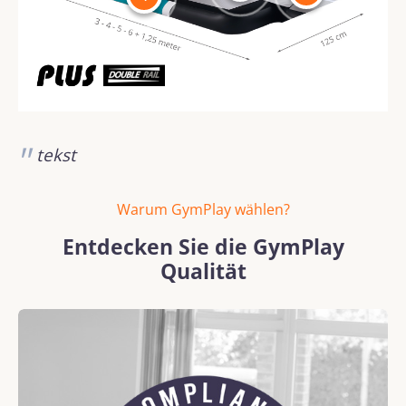
tekst
Warum GymPlay wählen?
Entdecken Sie die GymPlay
Qualität
Bildergalerie überspringen
REACH