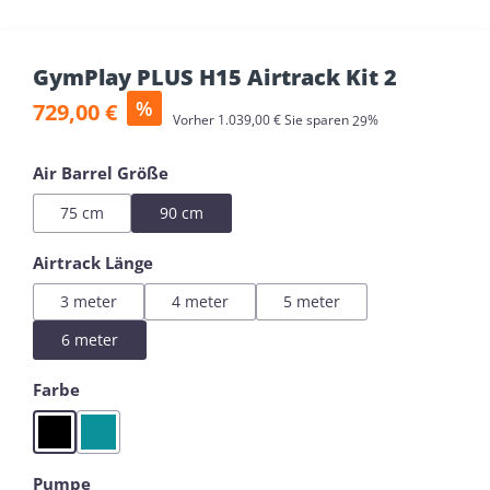
GymPlay PLUS H15 Airtrack Kit 2
Verkaufspreis:
%
729,00 €
Regulärer Preis:
Vorher
1.039,00 €
Sie sparen
29%
auswählen
Air Barrel Größe
75 cm
90 cm
auswählen
Airtrack Länge
3 meter
4 meter
5 meter
6 meter
auswählen
Farbe
Black
Mint
auswählen
Pumpe