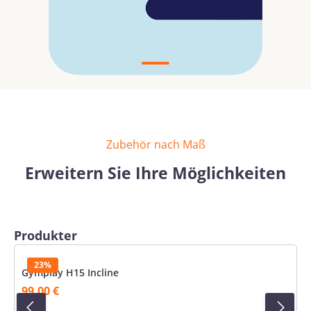
Zubehör nach Maß
Erweitern Sie Ihre Möglichkeiten
Produktgalerie überspringen
Produkter
23%
Gymplay H15 Incline
99,00 €
Verkaufspreis: