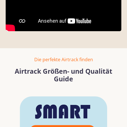
Die perfekte Airtrack finden
Airtrack Größen- und Qualität
Guide
Bildergalerie überspringen
Mehr erfahren
Mehr erf