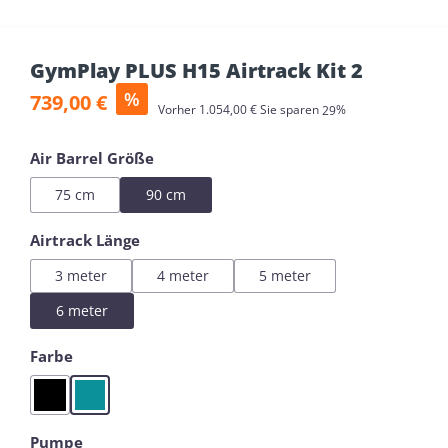
GymPlay PLUS H15 Airtrack Kit 2
Verkaufspreis:
%
739,00 €
Regulärer Preis:
Vorher
1.054,00 €
Sie sparen
29%
auswählen
Air Barrel Größe
75 cm
90 cm
auswählen
Airtrack Länge
3 meter
4 meter
5 meter
6 meter
auswählen
Farbe
Black
Mint
auswählen
Pumpe