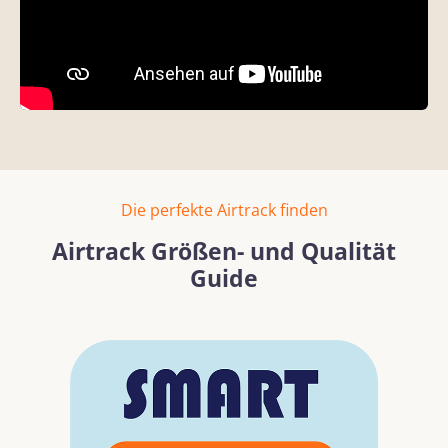
Die perfekte Airtrack finden
Airtrack Größen- und Qualität
Guide
Bildergalerie überspringen
Mehr erfahren
Mehr erf