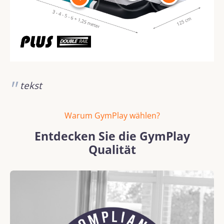
tekst
Warum GymPlay wählen?
Entdecken Sie die GymPlay
Qualität
Bildergalerie überspringen
REACH