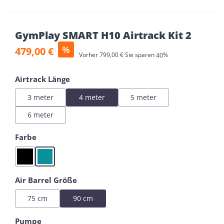
GymPlay SMART H10 Airtrack Kit 2
Verkaufspreis:
%
479,00 €
Regulärer Preis:
Vorher
799,00 €
Sie sparen
40%
auswählen
Airtrack Länge
3 meter
4 meter
5 meter
6 meter
auswählen
Farbe
Black
Mint
auswählen
Air Barrel Größe
75 cm
90 cm
auswählen
Pumpe