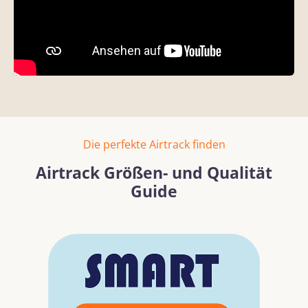
Die perfekte Airtrack finden
Airtrack Größen- und Qualität
Guide
Bildergalerie überspringen
Mehr erfahren
Mehr erf