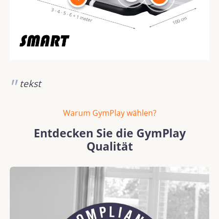
tekst
Warum GymPlay wählen?
Entdecken Sie die GymPlay
Qualität
Bildergalerie überspringen
REACH