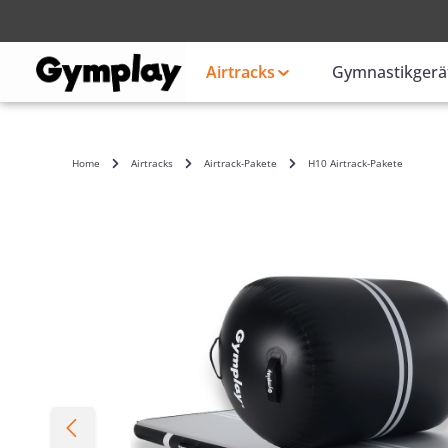
Anmelden
oder
Airtracks
Gymnastikgerä
Home
Airtracks
Airtrack-Pakete
H10 Airtrack-Pakete
Bildergalerie überspringen