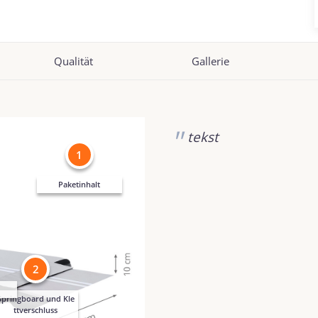
Qualität
Gallerie
tekst
1
Paketinhalt
2
Springboard und Kle
ttverschluss