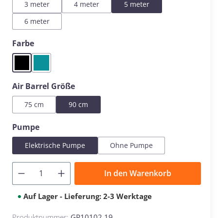
3 meter
4 meter
5 meter
6 meter
auswählen
Farbe
Black
Mint
auswählen
Air Barrel Größe
75 cm
90 cm
auswählen
Pumpe
Elektrische Pumpe
Ohne Pumpe
In den Warenkorb
Auf Lager - Lieferung: 2-3 Werktage
Produktnummer:
GP10102.19