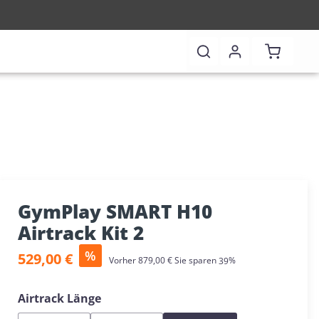
Warenkor
GymPlay SMART H10
Airtrack Kit 2
Verkaufspreis:
%
529,00 €
Regulärer Preis:
Vorher
879,00 €
Sie sparen
39%
auswählen
Airtrack Länge