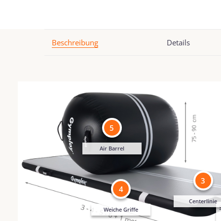
Beschreibung
Details
5
Air Barrel
3
4
Centerlinie
Weiche Griffe