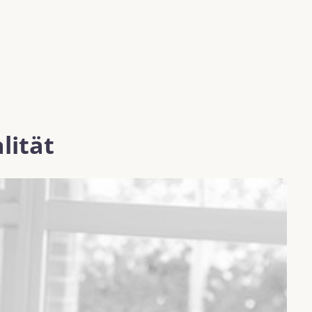
lität
K