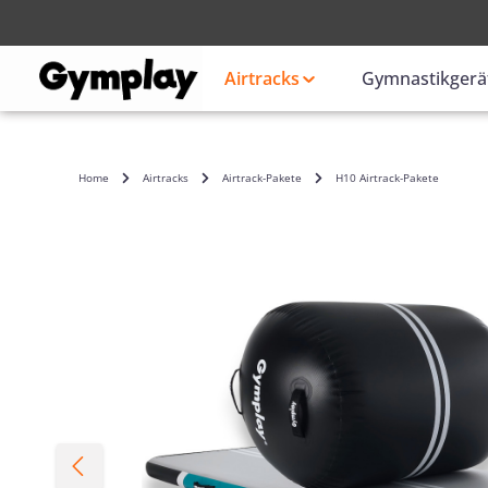
Anmelden
oder
Airtracks
Gymnastikgerä
Home
Airtracks
Airtrack-Pakete
H10 Airtrack-Pakete
Bildergalerie überspringen