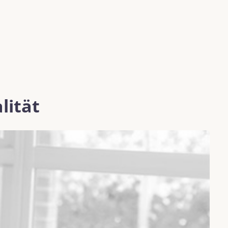
lität
K