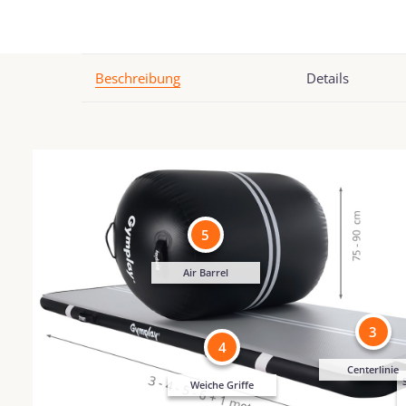
Beschreibung
Details
5
Air Barrel
3
4
Centerlinie
Weiche Griffe