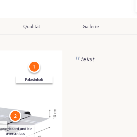
Qualität
Gallerie
tekst
1
Paketinhalt
2
Springboard und Kle
ttverschluss