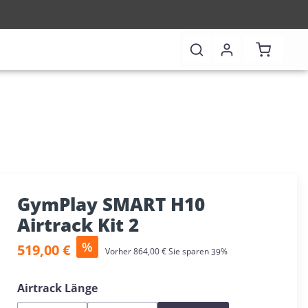
Warenkor
GymPlay SMART H10
Airtrack Kit 2
Verkaufspreis:
%
519,00 €
Regulärer Preis:
Vorher
864,00 €
Sie sparen
39%
auswählen
Airtrack Länge