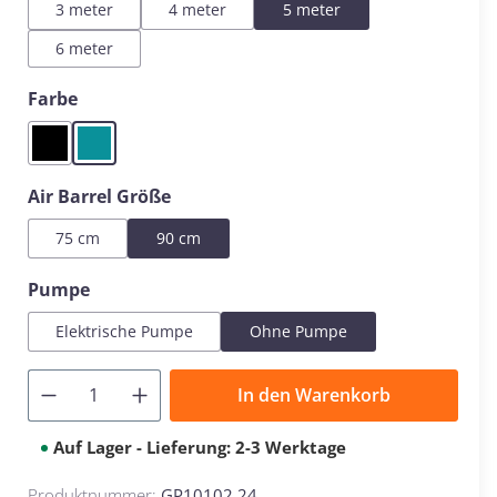
3 meter
4 meter
5 meter
6 meter
auswählen
Farbe
Black
Mint
auswählen
Air Barrel Größe
75 cm
90 cm
auswählen
Pumpe
Elektrische Pumpe
Ohne Pumpe
In den Warenkorb
Auf Lager - Lieferung: 2-3 Werktage
Produktnummer:
GP10102.24