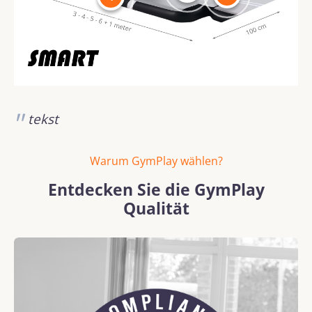
tekst
Warum GymPlay wählen?
Entdecken Sie die GymPlay
Qualität
Bildergalerie überspringen
REACH