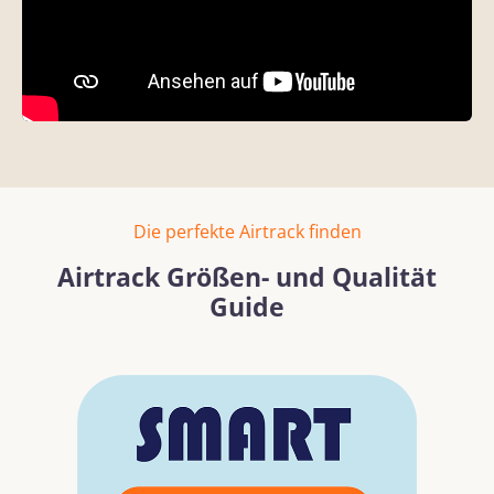
Die perfekte Airtrack finden
Airtrack Größen- und Qualität
Guide
Bildergalerie überspringen
Mehr erfahren
Mehr erf