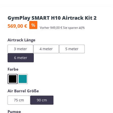
GymPlay SMART H10 Airtrack Kit 2
Verkaufspreis:
%
569,00 €
Regulärer Preis:
Vorher
949,00 €
Sie sparen
40%
auswählen
Airtrack Länge
3 meter
4 meter
5 meter
6 meter
auswählen
Farbe
Black
Mint
auswählen
Air Barrel Größe
75 cm
90 cm
auswählen
Pumpe