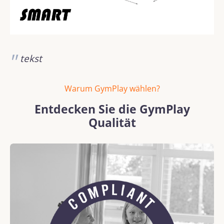
tekst
Warum GymPlay wählen?
Entdecken Sie die GymPlay
Qualität
Bildergalerie überspringen
REACH