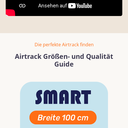
Die perfekte Airtrack finden
Airtrack Größen- und Qualität
Guide
Bildergalerie überspringen
Mehr erfahren
Mehr erf