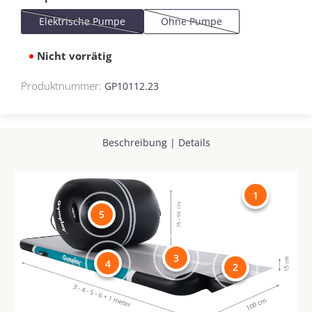
Elektrische Pumpe
Ohne Pumpe
(Diese Option ist zurzeit nicht verfügbar.)
(Diese Option ist zurzeit nicht 
Nicht vorrätig
Produktnummer:
GP10112.23
Beschreibung
|
Details
1
5
3
4
2