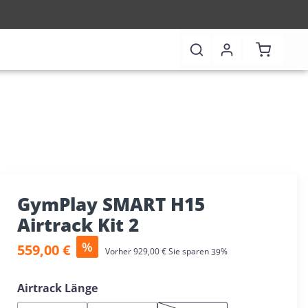
Warenkor
GymPlay SMART H15
Airtrack Kit 2
Verkaufspreis:
%
559,00 €
Regulärer Preis:
Vorher
929,00 €
Sie sparen
39%
auswählen
Airtrack Länge