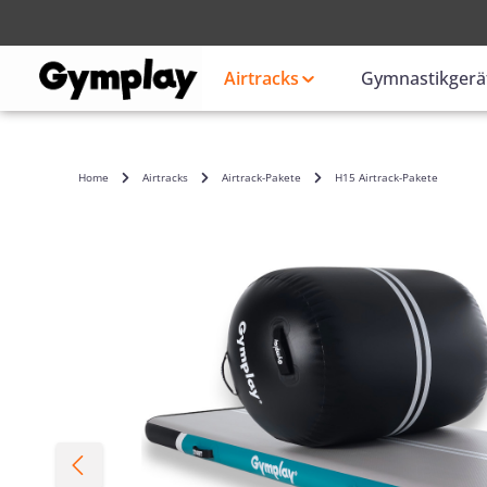
Anmelden
oder
Airtracks
Gymnastikgerä
Home
Airtracks
Airtrack-Pakete
H15 Airtrack-Pakete
Bildergalerie überspringen