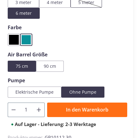
3 meter
4 meter
5 meter
(Diese Option ist zurzeit nicht 
6 meter
auswählen
Farbe
Black
Mint
auswählen
Air Barrel Größe
75 cm
90 cm
auswählen
Pumpe
Elektrische Pumpe
Ohne Pumpe
In den Warenkorb
Auf Lager - Lieferung: 2-3 Werktage
Produktnummer:
GP10112.30