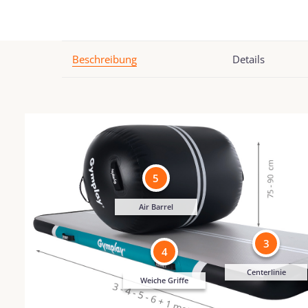
Beschreibung
Details
5
Air Barrel
3
4
Centerlinie
Weiche Griffe