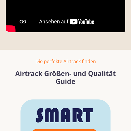
Die perfekte Airtrack finden
Airtrack Größen- und Qualität
Guide
Bildergalerie überspringen
Mehr erfahren
Mehr erf