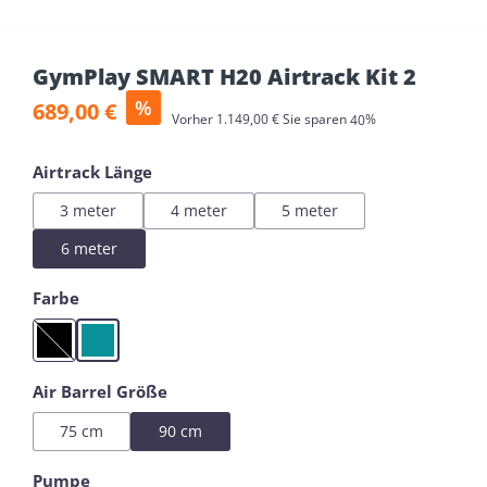
GymPlay SMART H20 Airtrack Kit 2
Verkaufspreis:
%
689,00 €
Regulärer Preis:
Vorher
1.149,00 €
Sie sparen
40%
auswählen
Airtrack Länge
3 meter
4 meter
5 meter
6 meter
auswählen
Farbe
Black
Mint
(Diese Option ist zurzeit nicht verfügbar.)
auswählen
Air Barrel Größe
75 cm
90 cm
auswählen
Pumpe