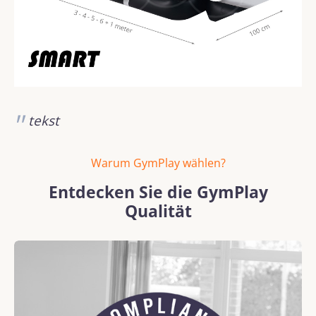
tekst
Warum GymPlay wählen?
Entdecken Sie die GymPlay
Qualität
Bildergalerie überspringen
REACH