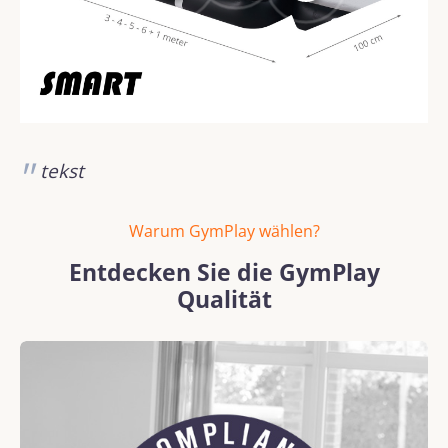
tekst
Warum GymPlay wählen?
Entdecken Sie die GymPlay
Qualität
Bildergalerie überspringen
REACH