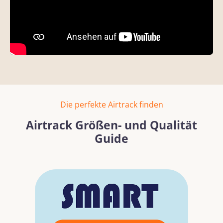
Die perfekte Airtrack finden
Airtrack Größen- und Qualität
Guide
Bildergalerie überspringen
Mehr erfahren
Mehr erf