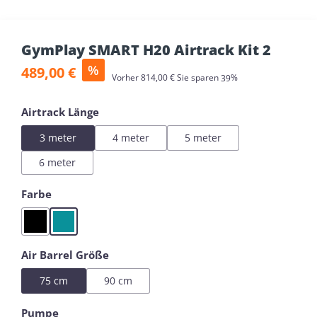
GymPlay SMART H20 Airtrack Kit 2
Verkaufspreis:
%
489,00 €
Regulärer Preis:
Vorher
814,00 €
Sie sparen
39%
auswählen
Airtrack Länge
3 meter
4 meter
5 meter
6 meter
auswählen
Farbe
Black
Mint
auswählen
Air Barrel Größe
75 cm
90 cm
auswählen
Pumpe