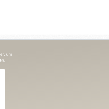
ter, um
en.