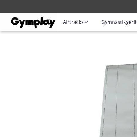
Anmelden
oder
Airtracks
Gymnastikgerä
Bildergalerie überspringen