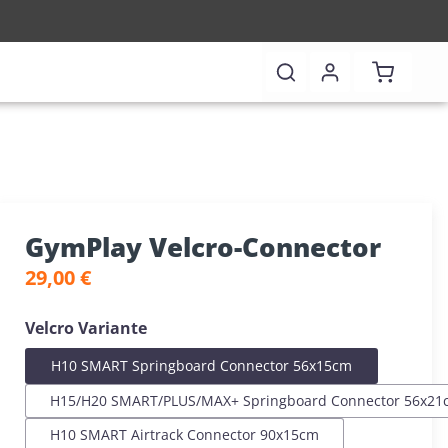
Warenkor
GymPlay Velcro-Connector
Regulärer Preis:
29,00 €
auswählen
Velcro Variante
H10 SMART Springboard Connector 56x15cm
H15/H20 SMART/PLUS/MAX+ Springboard Connector 56x21
H10 SMART Airtrack Connector 90x15cm