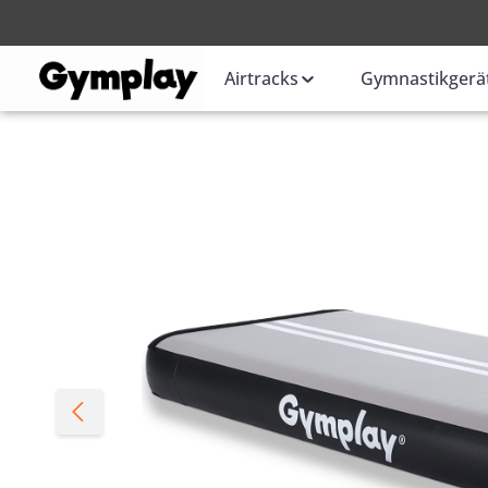
Anmelden
oder
Airtracks
Gymnastikgerä
Bildergalerie überspringen