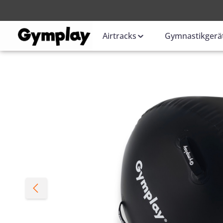
Anmelden
oder
Airtracks
Gymnastikgerä
Bildergalerie überspringen