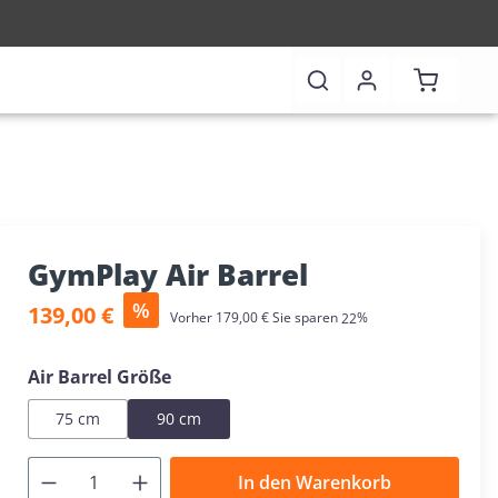
Warenkor
GymPlay Air Barrel
Verkaufspreis:
%
139,00 €
Regulärer Preis:
Vorher
179,00 €
Sie sparen
22%
auswählen
Air Barrel Größe
75 cm
90 cm
In den Warenkorb