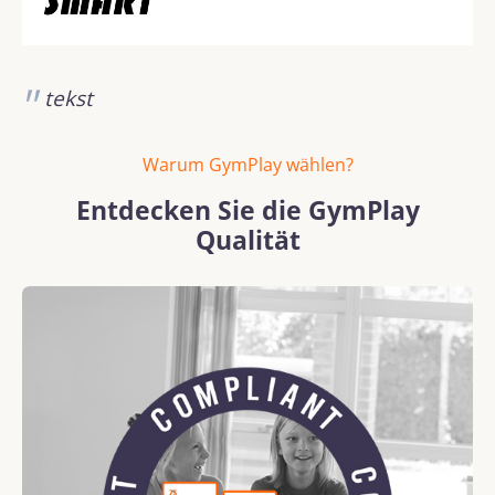
tekst
Warum GymPlay wählen?
Entdecken Sie die GymPlay
Qualität
Bildergalerie überspringen
REACH