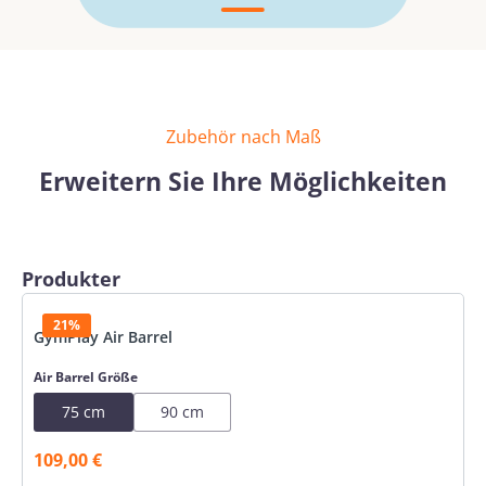
Zubehör nach Maß
Erweitern Sie Ihre Möglichkeiten
Produktgalerie überspringen
Produkter
21%
GymPlay Air Barrel
auswählen
Air Barrel Größe
75 cm
90 cm
109,00 €
Verkaufspreis: