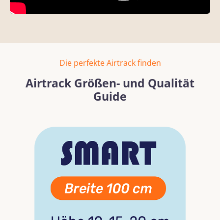
Die perfekte Airtrack finden
Airtrack Größen- und Qualität
Guide
Bildergalerie überspringen
Mehr erfahren
Mehr erf