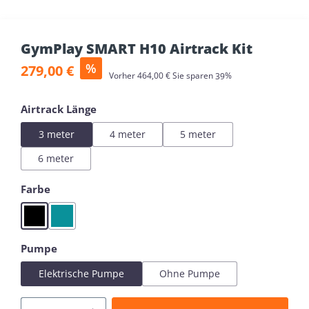
GymPlay SMART H10 Airtrack Kit
Verkaufspreis:
%
279,00 €
Regulärer Preis:
Vorher
464,00 €
Sie sparen
39%
auswählen
Airtrack Länge
3 meter
4 meter
5 meter
6 meter
auswählen
Farbe
Black
Mint
auswählen
Pumpe
Elektrische Pumpe
Ohne Pumpe