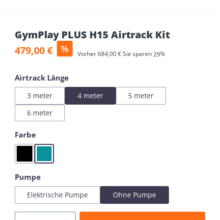
GymPlay PLUS H15 Airtrack Kit
Verkaufspreis:
%
479,00 €
Regulärer Preis:
Vorher
684,00 €
Sie sparen
29%
auswählen
Airtrack Länge
3 meter
4 meter
5 meter
6 meter
auswählen
Farbe
Black
Mint
auswählen
Pumpe
Elektrische Pumpe
Ohne Pumpe