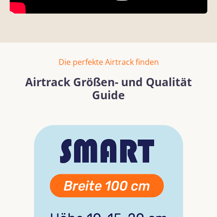
Die perfekte Airtrack finden
Airtrack Größen- und Qualität
Guide
Bildergalerie überspringen
Mehr erfahren
Mehr erf