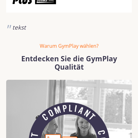
tekst
Warum GymPlay wählen?
Entdecken Sie die GymPlay
Qualität
Bildergalerie überspringen
REACH