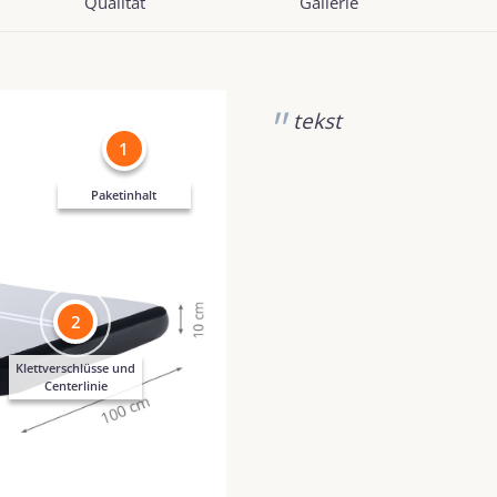
Qualität
Gallerie
tekst
1
Paketinhalt
2
Klettverschlüsse und
Centerlinie