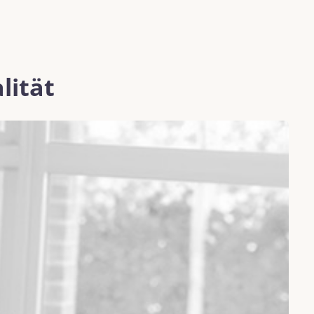
lität
K