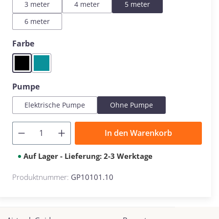
3 meter
4 meter
5 meter
6 meter
auswählen
Farbe
Black
Mint
auswählen
Pumpe
Elektrische Pumpe
Ohne Pumpe
In den Warenkorb
Auf Lager - Lieferung: 2-3 Werktage
Produktnummer:
GP10101.10