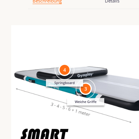
Beschreibung
Details
4
Springboard
3
Weiche Griffe