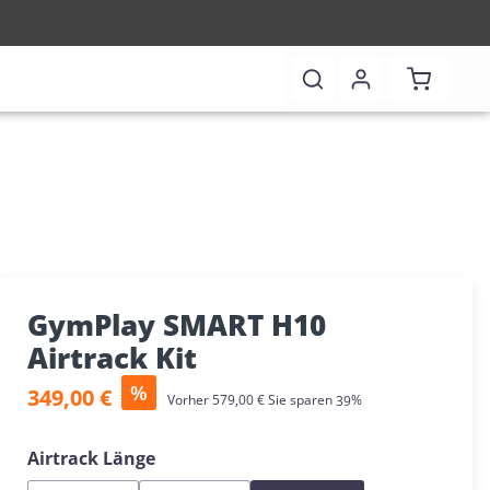
Warenkor
GymPlay SMART H10
Airtrack Kit
Verkaufspreis:
%
349,00 €
Regulärer Preis:
Vorher
579,00 €
Sie sparen
39%
auswählen
Airtrack Länge