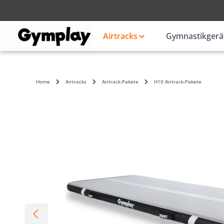
Anmelden
oder
Airtracks
Gymnastikgerä
Home
Airtracks
Airtrack-Pakete
H10 Airtrack-Pakete
Bildergalerie überspringen