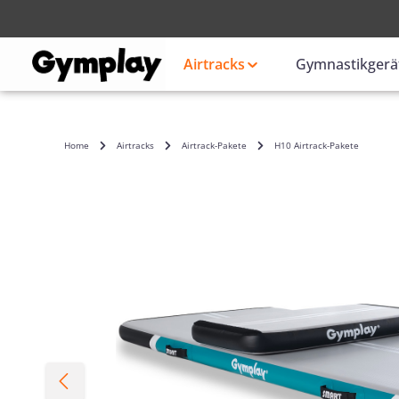
Anmelden
oder
Airtracks
Gymnastikgerä
Home
Airtracks
Airtrack-Pakete
H10 Airtrack-Pakete
Bildergalerie überspringen