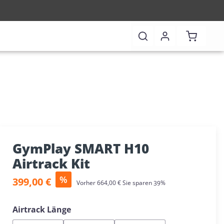
Warenkor
GymPlay SMART H10
Airtrack Kit
Verkaufspreis:
%
399,00 €
Regulärer Preis:
Vorher
664,00 €
Sie sparen
39%
auswählen
Airtrack Länge