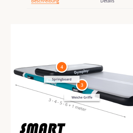
Beschreibung
Details
4
Springboard
3
Weiche Griffe