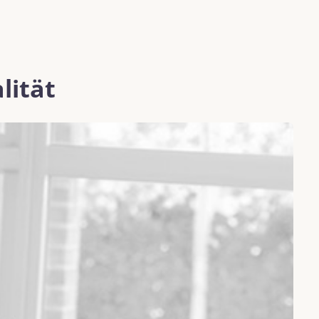
lität
K