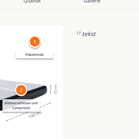
Qualität
Gallerie
tekst
1
Paketinhalt
2
Klettverschlüsse und
Centerlinie