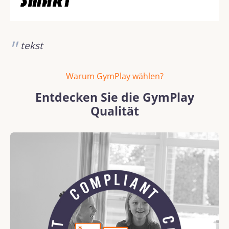
tekst
Warum GymPlay wählen?
Entdecken Sie die GymPlay
Qualität
Bildergalerie überspringen
REACH