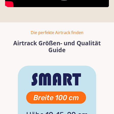
Die perfekte Airtrack finden
Airtrack Größen- und Qualität
Guide
Bildergalerie überspringen
Mehr erfahren
Mehr erf