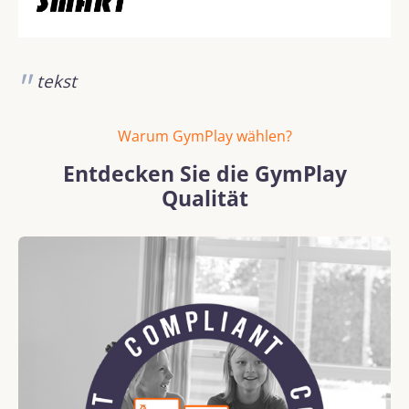
tekst
Warum GymPlay wählen?
Entdecken Sie die GymPlay
Qualität
Bildergalerie überspringen
REACH