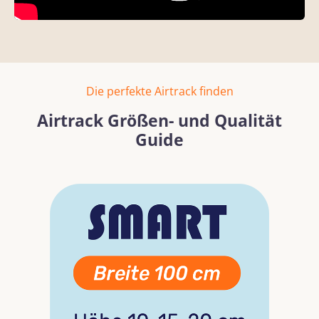
Die perfekte Airtrack finden
Airtrack Größen- und Qualität
Guide
Bildergalerie überspringen
Mehr erfahren
Mehr erf