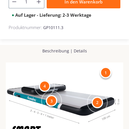
In den Warenkorb
Auf Lager - Lieferung: 2-3 Werktage
Produktnummer:
GP10111.3
Beschreibung
|
Details
1
4
3
2