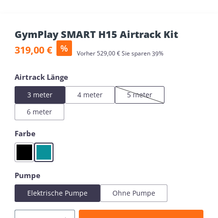
GymPlay SMART H15 Airtrack Kit
Verkaufspreis:
%
319,00 €
Regulärer Preis:
Vorher
529,00 €
Sie sparen
39%
auswählen
Airtrack Länge
3 meter
4 meter
5 meter
(Diese Option ist zurzeit nich
6 meter
auswählen
Farbe
Black
Mint
auswählen
Pumpe
Elektrische Pumpe
Ohne Pumpe