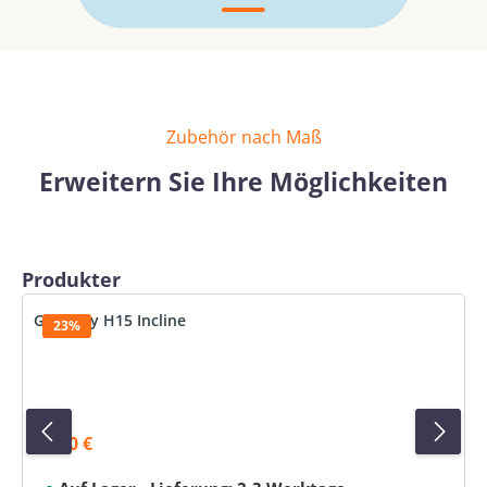
Zubehör nach Maß
Erweitern Sie Ihre Möglichkeiten
Produktgalerie überspringen
Produkter
Gymplay H15 Incline
23%
99,00 €
Verkaufspreis: