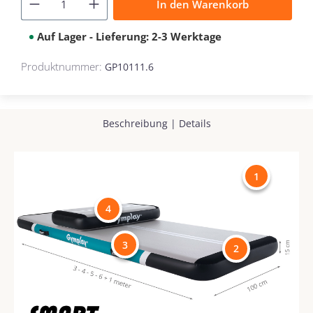
In den Warenkorb
Auf Lager - Lieferung: 2-3 Werktage
Produktnummer:
GP10111.6
Beschreibung
|
Details
1
4
3
2