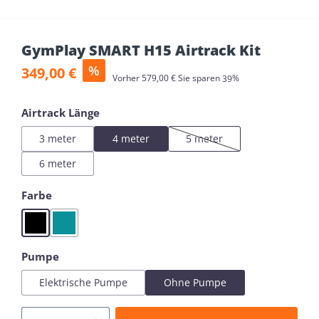
GymPlay SMART H15 Airtrack Kit
Verkaufspreis:
%
349,00 €
Regulärer Preis:
Vorher
579,00 €
Sie sparen
39%
auswählen
Airtrack Länge
3 meter
4 meter
5 meter
(Diese Option ist zurzeit nich
6 meter
auswählen
Farbe
Black
Mint
auswählen
Pumpe
Elektrische Pumpe
Ohne Pumpe