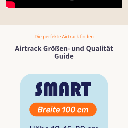
Die perfekte Airtrack finden
Airtrack Größen- und Qualität
Guide
Bildergalerie überspringen
Mehr erfahren
Mehr erf