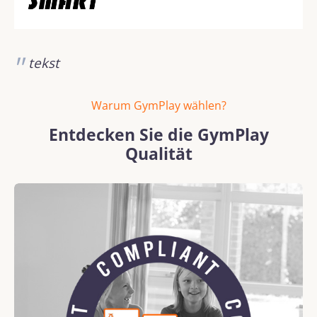
tekst
Warum GymPlay wählen?
Entdecken Sie die GymPlay
Qualität
Bildergalerie überspringen
REACH