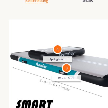
Beschreibung
Details
4
Springboard
3
Weiche Griffe