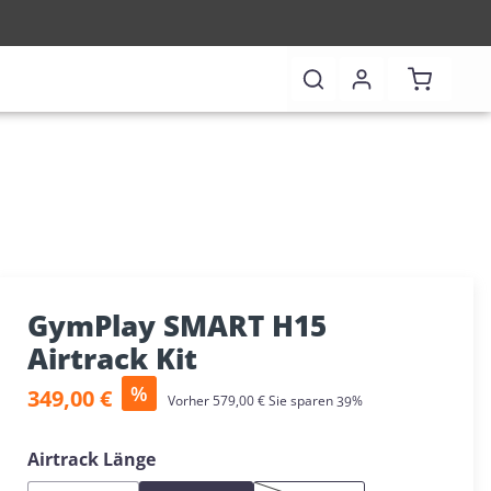
Warenkor
GymPlay SMART H15
Airtrack Kit
Verkaufspreis:
%
349,00 €
Regulärer Preis:
Vorher
579,00 €
Sie sparen
39%
auswählen
Airtrack Länge