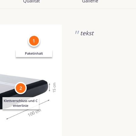
Qualität
Gallerie
tekst
1
Paketinhalt
2
Klettverschluss und C
enterlinie