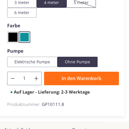
3 meter
4 meter
5 meter
(Diese Option ist zurzeit nicht
6 meter
auswählen
Farbe
Black
Mint
auswählen
Pumpe
Elektrische Pumpe
Ohne Pumpe
In den Warenkorb
Auf Lager - Lieferung: 2-3 Werktage
Produktnummer:
GP10111.8