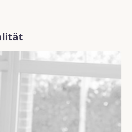
lität
K