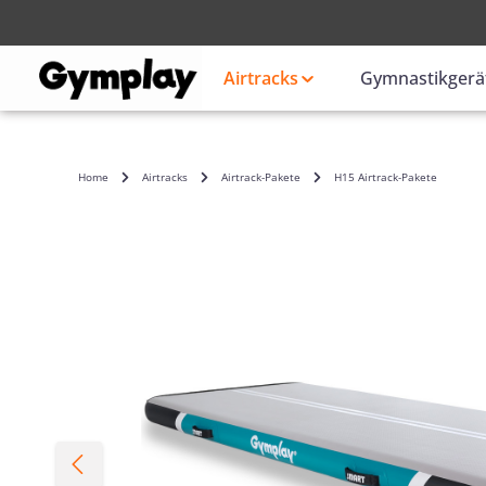
Anmelden
oder
Airtracks
Gymnastikgerä
Home
Airtracks
Airtrack-Pakete
H15 Airtrack-Pakete
Bildergalerie überspringen