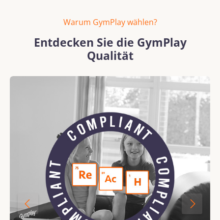
Warum GymPlay wählen?
Entdecken Sie die GymPlay
Qualität
Bildergalerie überspringen
REACH