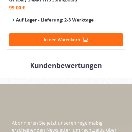
99,00 €
Verkaufspreis:
Auf Lager - Lieferung: 2-3 Werktage
In den Warenkorb
Kundenbewertungen
Abonnieren Sie jetzt unseren regelmäßig
erscheinenden Newsletter, um rechtzeitig über