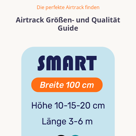
Die perfekte Airtrack finden
Airtrack Größen- und Qualität
Guide
Bildergalerie überspringen
Mehr erfahren
Mehr erf