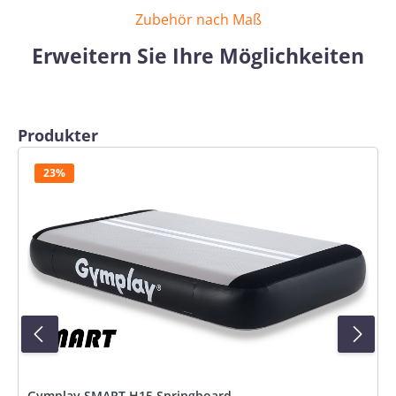
Zubehör nach Maß
Erweitern Sie Ihre Möglichkeiten
Produktgalerie überspringen
Produkter
23%
Gymplay SMART H15 Springboard