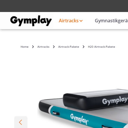
Anmelden
oder
Airtracks
Gymnastikgerä
Home
Airtracks
Airtrack-Pakete
H20 Airtrack-Pakete
Bildergalerie überspringen