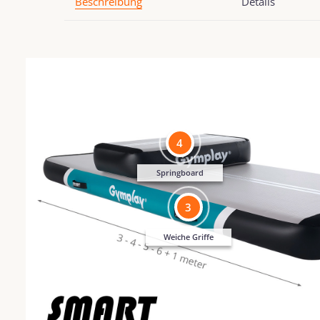
Beschreibung
Details
4
Springboard
3
Weiche Griffe