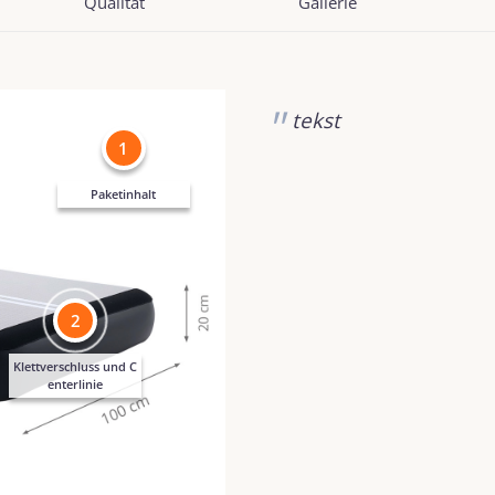
Qualität
Gallerie
tekst
1
Paketinhalt
2
Klettverschluss und C
enterlinie