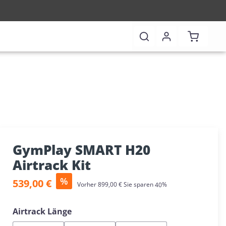
Warenkor
GymPlay SMART H20
Airtrack Kit
Verkaufspreis:
%
539,00 €
Regulärer Preis:
Vorher
899,00 €
Sie sparen
40%
auswählen
Airtrack Länge