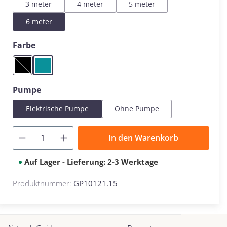
3 meter
4 meter
5 meter
6 meter
auswählen
Farbe
Black
Mint
(Diese Option ist zurzeit nicht verfügbar.)
auswählen
Pumpe
Elektrische Pumpe
Ohne Pumpe
In den Warenkorb
Auf Lager - Lieferung: 2-3 Werktage
Produktnummer:
GP10121.15