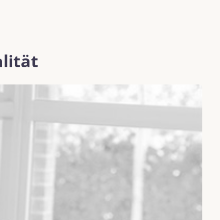
lität
K