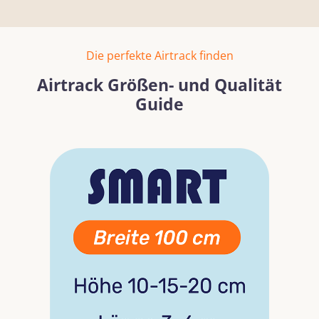
Die perfekte Airtrack finden
Airtrack Größen- und Qualität
Guide
Bildergalerie überspringen
Mehr erfahren
Mehr erf