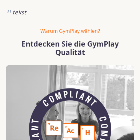
tekst
Warum GymPlay wählen?
Entdecken Sie die GymPlay
Qualität
Bildergalerie überspringen
REACH