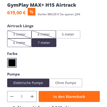
GymPlay MAX+ H15 Airtrack
Verkaufspreis:
%
619,00 €
Regulärer Preis:
Vorher
884,00 €
Sie sparen
29%
auswählen
Airtrack Länge
3 meter
4 meter
5 meter
(Diese Option ist zurzeit nicht verfügbar.)
(Diese Option ist zurzeit nicht verfügbar.)
6 meter
7 meter
(Diese Option ist zurzeit nicht verfügbar.)
auswählen
Farbe
Black
auswählen
Pumpe
Elektrische Pumpe
Ohne Pumpe
In den Warenkorb