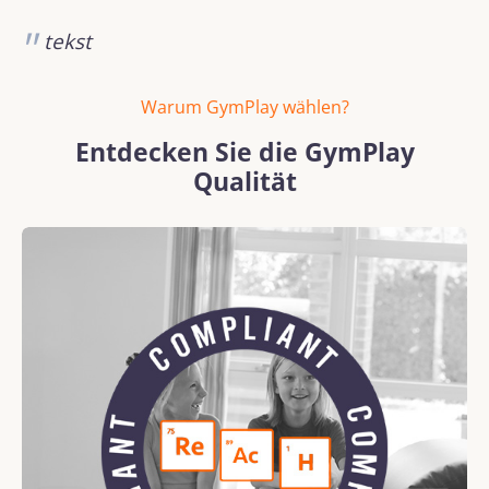
tekst
Warum GymPlay wählen?
Entdecken Sie die GymPlay
Qualität
Bildergalerie überspringen
REACH