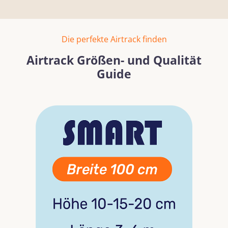
Die perfekte Airtrack finden
Airtrack Größen- und Qualität
Guide
Bildergalerie überspringen
Mehr erfahren
Mehr erf